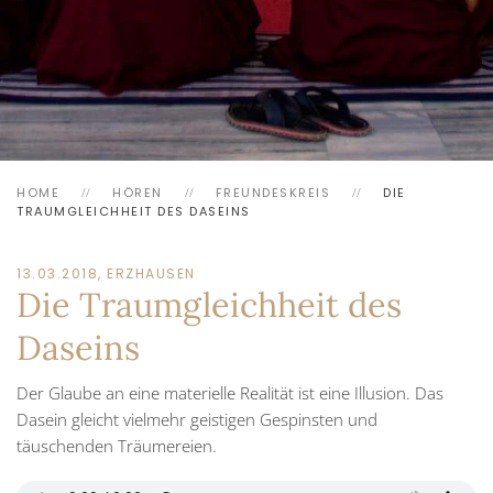
HOME
HÖREN
FREUNDESKREIS
DIE
TRAUMGLEICHHEIT DES DASEINS
13.03.2018, ERZHAUSEN
Die Traumgleichheit des
Daseins
Der Glaube an eine materielle Realität ist eine Illusion. Das
Dasein gleicht vielmehr geistigen Gespinsten und
täuschenden Träumereien.