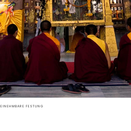
NEINEHMBARE FESTUNG