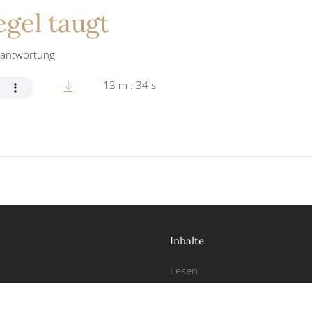
egel taugt
rantwortung
13 m : 34 s
Inhalte
Lesen
Hören
Person